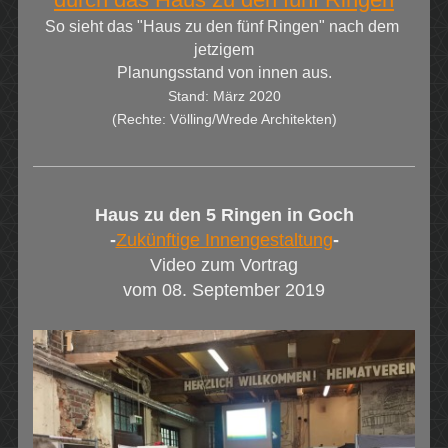
So sieht das "Haus zu den fünf Ringen" nach dem
jetzigem
Planungsstand von innen aus.
Stand: März 2020
(Rechte: Völling/Wrede Architekten)
Haus zu den 5 Ringen in Goch
-
Zukünftige Innengestaltung
-
Video zum Vortrag
vom 08. September 2019