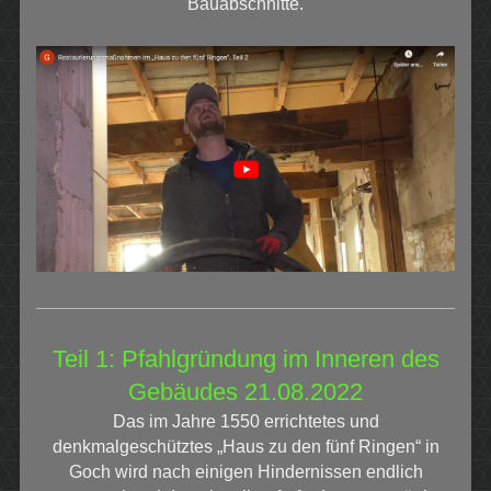
Bauabschnitte.
Teil 1: Pfahlgründung im Inneren des
Gebäudes 21.08.2022
Das im Jahre 1550 errichtetes und
denkmalgeschütztes „Haus zu den fünf Ringen“ in
Goch wird nach einigen Hindernissen endlich