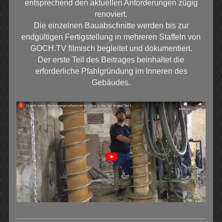
entsprechend den aktuellen Anforderungen zügig
renoviert.
Die einzelnen Bauabschnitte werden bis zur
endgültigen Fertigstellung in mehreren Staffeln von
GOCH.TV filmisch begleitet und dokumentiert.
Der erste Teil des Beitrages beinhaltet die
erforderliche Pfahlgründung im Inneren des
Gebäudes.