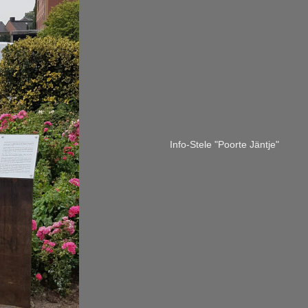
Info-Stele "Poorte Jäntje"