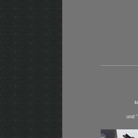
k
und "